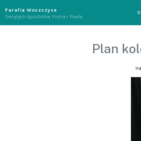
Parafia Woszczyce
S
Świętych Apostołów Piotra i Pawła
Plan ko
Ha